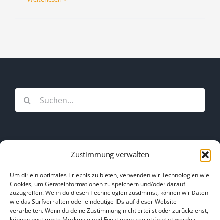
Suche
nach:
THEMEN AUF TWISTING ROADS
Zustimmung verwalten
Themen
Um dir ein optimales Erlebnis zu bieten, verwenden wir Technologien wie
auf
Cookies, um Geräteinformationen zu speichern und/oder darauf
zuzugreifen. Wenn du diesen Technologien zustimmst, können wir Daten
Twisting
wie das Surfverhalten oder eindeutige IDs auf dieser Website
Roads
verarbeiten. Wenn du deine Zustimmung nicht erteilst oder zurückziehst,
Kooperation
Kontakt
können bestimmte Merkmale und Funktionen beeinträchtigt werden.