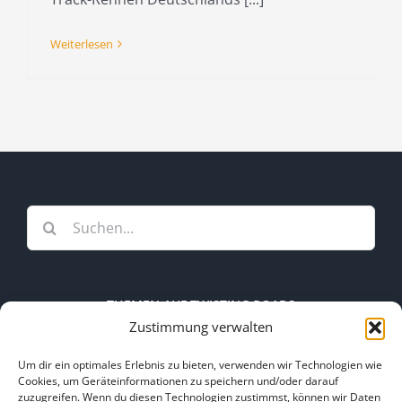
Weiterlesen
Suche
nach:
THEMEN AUF TWISTING ROADS
Zustimmung verwalten
Themen
Um dir ein optimales Erlebnis zu bieten, verwenden wir Technologien wie
auf
Cookies, um Geräteinformationen zu speichern und/oder darauf
zuzugreifen. Wenn du diesen Technologien zustimmst, können wir Daten
Twisting