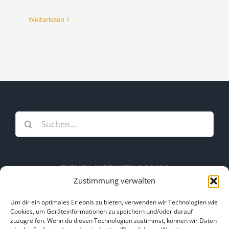
Weiterlesen
Suche
nach:
THEMEN AUF TWISTING ROADS
Zustimmung verwalten
Themen
Um dir ein optimales Erlebnis zu bieten, verwenden wir Technologien wie
auf
Cookies, um Geräteinformationen zu speichern und/oder darauf
zuzugreifen. Wenn du diesen Technologien zustimmst, können wir Daten
Twisting