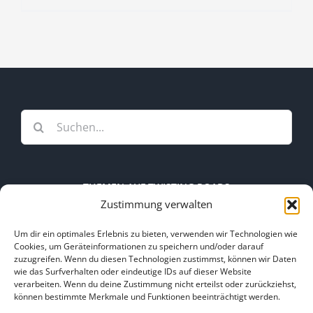
Suche
nach:
THEMEN AUF TWISTING ROADS
Zustimmung verwalten
Themen
Um dir ein optimales Erlebnis zu bieten, verwenden wir Technologien wie
auf
Cookies, um Geräteinformationen zu speichern und/oder darauf
zuzugreifen. Wenn du diesen Technologien zustimmst, können wir Daten
Twisting
wie das Surfverhalten oder eindeutige IDs auf dieser Website
Roads
verarbeiten. Wenn du deine Zustimmung nicht erteilst oder zurückziehst,
Kooperation
Kontakt
können bestimmte Merkmale und Funktionen beeinträchtigt werden.