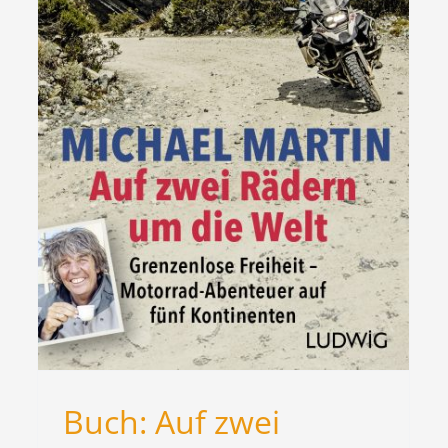
Buch: Blaue
n
Glücksorte in
Oberbayern
Bücher
Gesehen und Gelesen
News
Buch: Auf zwei