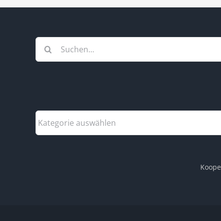
Suche
nach:
Themen
auf
Twisting
Roads
Koope