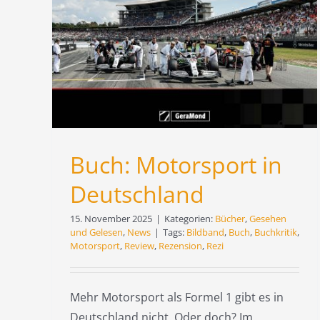
Buch: Auf zwei Räder
um die Welt
Bücher
Gesehen und Gelesen
News
Buch: Motorsport in
Deutschland
15. November 2025
|
Kategorien:
Bücher
,
Gesehen
und Gelesen
,
News
|
Tags:
Bildband
,
Buch
,
Buchkritik
,
Motorsport
,
Review
,
Rezension
,
Rezi
Mehr Motorsport als Formel 1 gibt es in
Deutschland nicht. Oder doch? Im