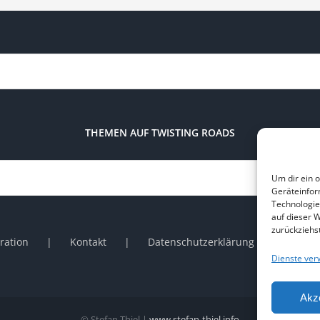
THEMEN AUF TWISTING ROADS
Um dir ein 
Geräteinfor
Technologie
auf dieser 
zurückziehs
ration
Kontakt
Datenschutzerklärung
Impr
Dienste ver
Akz
© Stefan Thiel |
www.stefan-thiel.info