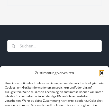
Suche
nach:
THEMEN AUF TWISTING ROADS
Zustimmung verwalten
Themen
Um dir ein optimales Erlebnis zu bieten, verwenden wir Technologien wie
auf
Cookies, um Geräteinformationen zu speichern und/oder darauf
zuzugreifen. Wenn du diesen Technologien zustimmst, können wir Daten
Twisting
wie das Surfverhalten oder eindeutige IDs auf dieser Website
Roads
verarbeiten. Wenn du deine Zustimmung nicht erteilst oder zurückziehst,
Kooperation
Kontakt
können bestimmte Merkmale und Funktionen beeinträchtigt werden.