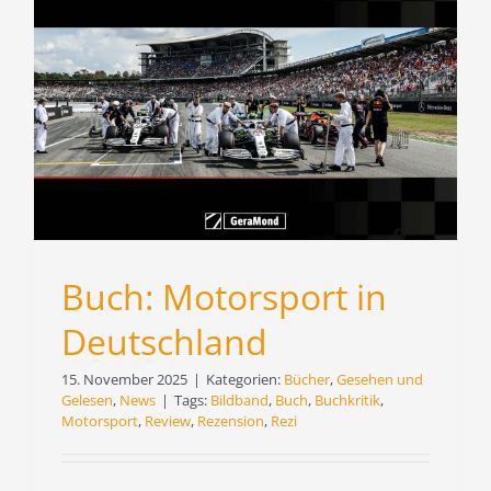
Buch: Motorsport in
Deutschland
15. November 2025
|
Kategorien:
Bücher
,
Gesehen und
Gelesen
,
News
|
Tags:
Bildband
,
Buch
,
Buchkritik
,
Motorsport
,
Review
,
Rezension
,
Rezi