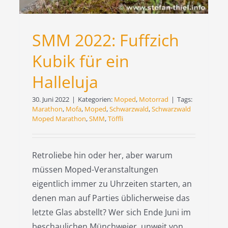
SMM 2022: Fuffzich
Kubik für ein
Halleluja
30. Juni 2022
|
Kategorien:
Moped
,
Motorrad
|
Tags:
Marathon
,
Mofa
,
Moped
,
Schwarzwald
,
Schwarzwald
Moped Marathon
,
SMM
,
Töffli
Retroliebe hin oder her, aber warum
müssen Moped-Veranstaltungen
eigentlich immer zu Uhrzeiten starten, an
denen man auf Parties üblicherweise das
letzte Glas abstellt? Wer sich Ende Juni im
beschaulichen Münchweier, unweit von