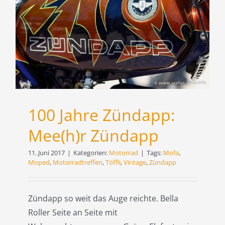
100 Jahre Zündapp:
Mee(h)r Zündapp
11. Juni 2017
|
Kategorien:
Motorrad
|
Tags:
Mofa
,
Moped
,
Motorradtreffen
,
Töffli
,
Vintage
,
Zündapp
Zündapp so weit das Auge reichte. Bella
Roller Seite an Seite mit