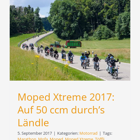
Moped Xtreme 2017:
Auf 50 ccm durch’s
Ländle
5. September 2017
|
Kategorien:
Motorrad
|
Tags:
Marathon
,
Mofa
,
Moped
,
Moped Xtreme
,
Töffli