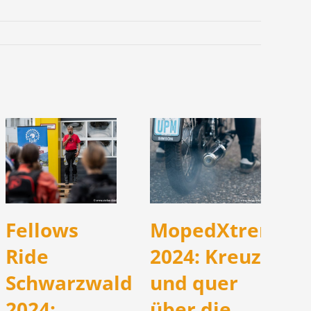
Fellows
MopedXtreme
Ride
2024: Kreuz
Schwarzwald
und quer
2024:
über die