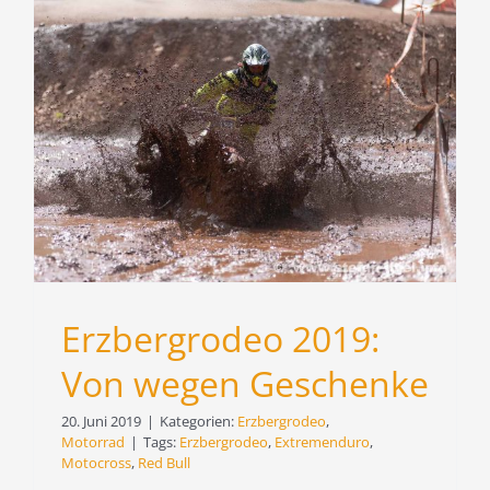
Erzbergrodeo 2019:
Von wegen Geschenke
20. Juni 2019
|
Kategorien:
Erzbergrodeo
,
Motorrad
|
Tags:
Erzbergrodeo
,
Extremenduro
,
Motocross
,
Red Bull