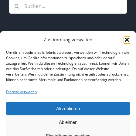
Suche
nach:
THEMEN AUF TWISTING ROADS
Zustimmung verwalten
Themen
Um dir ein optimales Erlebnis zu bieten, verwenden wir Technologien wie
auf
Cookies, um Geräteinformationen zu speichern und/oder darauf
zuzugreifen. Wenn du diesen Technologien zustimmst, können wir Daten
Twisting
wie das Surfverhalten oder eindeutige IDs auf dieser Website
Roads
verarbeiten. Wenn du deine Zustimmung nicht erteilst oder zurückziehst,
Kooperation
Kontakt
können bestimmte Merkmale und Funktionen beeinträchtigt werden.
Datenschutzerklärung
Impressum
Dienste verwalten
Akzeptieren
Ablehnen
© Stefan Thiel |
www.stefan-thiel.info
Einstellungen ansehen